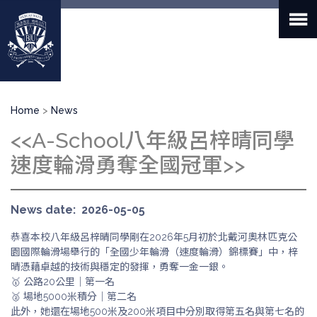
Skip
to
main
content
Breadcrumb
Home
News
<<A-School八年級呂梓晴同學
速度輪滑勇奪全國冠軍>>
News date
2026-05-05
恭喜本校八年級呂梓晴同學剛在2026年5月初於北戴河奧林匹克公
園國際輪滑場舉行的「全國少年輪滑（速度輪滑）錦標賽」中，梓
晴憑藉卓越的技術與穩定的發揮，勇奪一金一銀。
🥇 公路20公里｜第一名
🥈 場地5000米積分｜第二名
此外，她還在場地500米及200米項目中分別取得第五名與第七名的