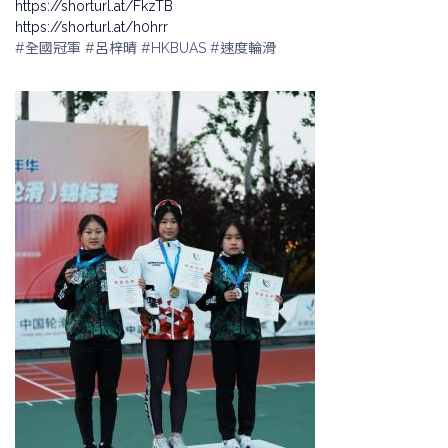
https://shorturl.at/FkzTB
https://shorturl.at/h0hrr
#全國冠軍 #呂梓晴 #HKBUAS #速度輪滑