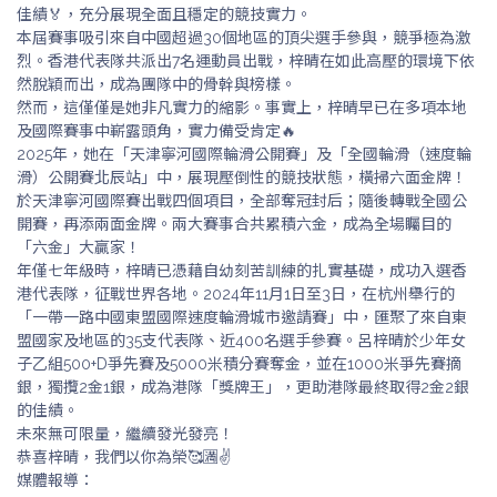
佳績🏅，充分展現全面且穩定的競技實力。
本屆賽事吸引來自中國超過30個地區的頂尖選手參與，競爭極為激
烈。香港代表隊共派出7名運動員出戰，梓晴在如此高壓的環境下依
然脫穎而出，成為團隊中的骨幹與榜樣。
然而，這僅僅是她非凡實力的縮影。事實上，梓晴早已在多項本地
及國際賽事中嶄露頭角，實力備受肯定🔥
2025年，她在「天津寧河國際輪滑公開賽」及「全國輪滑（速度輪
滑）公開賽北辰站」中，展現壓倒性的競技狀態，橫掃六面金牌！
於天津寧河國際賽出戰四個項目，全部奪冠封后；隨後轉戰全國公
開賽，再添兩面金牌。兩大賽事合共累積六金，成為全場矚目的
「六金」大贏家！
年僅七年級時，梓晴已憑藉自幼刻苦訓練的扎實基礎，成功入選香
港代表隊，征戰世界各地。2024年11月1日至3日，在杭州舉行的
「一帶一路中國東盟國際速度輪滑城市邀請賽」中，匯聚了來自東
盟國家及地區的35支代表隊、近400名選手參賽。呂梓晴於少年女
子乙組500+D爭先賽及5000米積分賽奪金，並在1000米爭先賽摘
銀，獨攬2金1銀，成為港隊「獎牌王」，更助港隊最終取得2金2銀
的佳績。
未來無可限量，繼續發光發亮！
恭喜梓晴，我們以你為榮🥰🈵✌️
媒體報導：