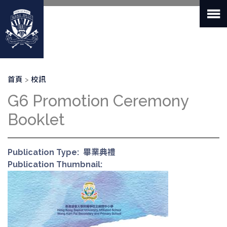
移
至
主
內
容
導
首頁
校訊
航
G6 Promotion Ceremony
連
結
Booklet
Publication Type
畢業典禮
Publication Thumbnail