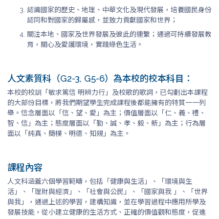
認識國家的歷史、地理、中華文化及現代發展，培養國民身份
認同和對國家的歸屬感，並致力貢獻國家和世界；
關注本地、國家及世界發展及彼此的連繫；通過可持續發展教
育，關心及愛護環境，實踐綠色生活。
人文素質科（G2-3, G5-6）為本校的校本科目：
本校的校訓「敏求篤信 明辨力行」及校歌的歌詞，已勾劃出本課程
的大部份目標，將我們期望學生完成課程後都能擁有的特質一一列
舉。信念層面以「信、望、愛」為主；價值層面以「仁、義、禮、
智、信」為主；態度層面以「勤、誠、孝、毅、新」為主；行為層
面以「純真、簡樸、明德、知規」為主。
課程內容
人文科涵蓋六個學習範疇，包括「健康與生活」、「環境與生
活」、「理財與經濟」、「社會與公民」、「國家與我 」、「世界
與我」，通過上述的學習，建構知識，並在學習過程中應用所學及
發展技能，從小建立健康的生活方式、正確的價值觀和態度，促進