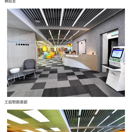
舞蹈室
王庭聰圖書館