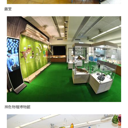
飯堂
瀕危物種博物館