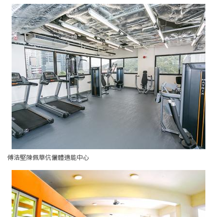
傅浩堅陳佩華伉儷體適能中心