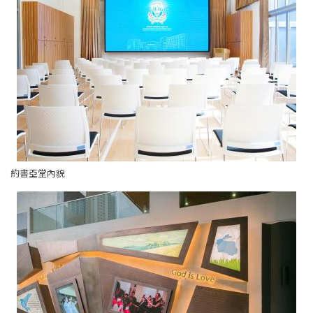
約書亞堂內貌