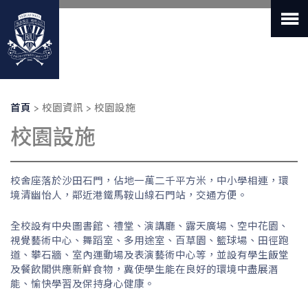
移
至
主
內
容
導
首頁
校園資訊
校園設施
航
校園設施
連
結
校舍座落於沙田石門，佔地一萬二千平方米，中小學相連，環
境清幽怡人，鄰近港鐵馬鞍山線石門站，交通方便。
全校設有中央圖書館、禮堂、演講廳、露天廣場、空中花園、
視覺藝術中心、舞蹈室、多用途室、百草園、籃球場、田徑跑
道、攀石牆、室內運動場及表演藝術中心等，並設有學生飯堂
及餐飲閣供應新鮮食物，冀使學生能在良好的環境中盡展潛
能、愉快學習及保持身心健康。