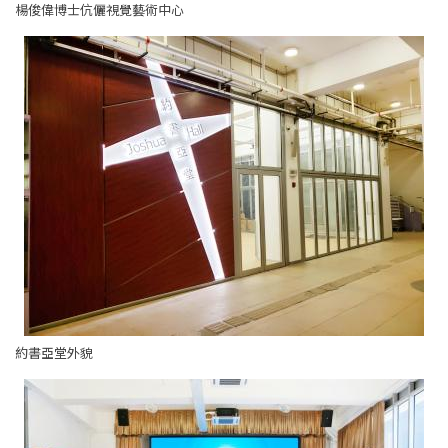
楊俊偉博士伉儷視覺藝術中心
約書亞堂外貌