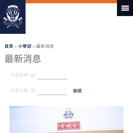
移
至
主
內
容
導
首頁
小學部
最新消息
航
最新消息
連
結
消息日期 (由)
消息日期 (至)