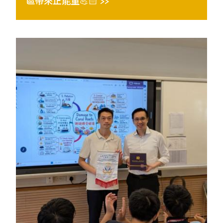
區帶來正能量💪🏻 >>