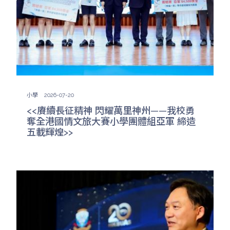
小學
2026-07-20
<<賡續長征精神 閃耀萬里神州——我校勇
奪全港國情文旅大賽小學團體組亞軍 締造
五載輝煌>>