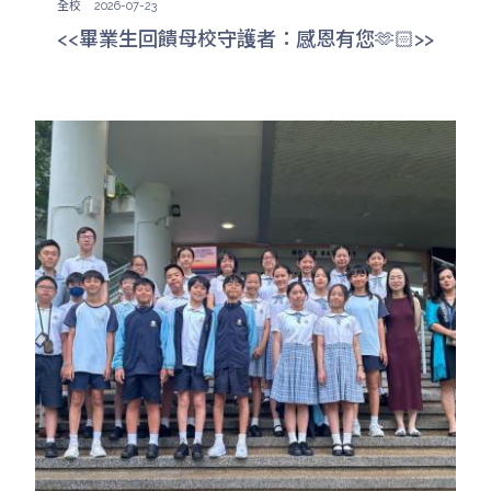
全校
2026-07-23
<<畢業生回饋母校守護者：感恩有您🫶🏻>>