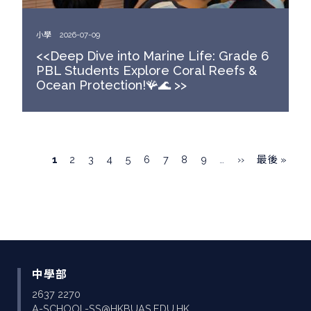
小學
2026-07-09
<<Deep Dive into Marine Life: Grade 6
PBL Students Explore Coral Reefs &
Ocean Protection!🪸🌊 >>
Pagination
目
1
頁
2
頁
3
頁
4
頁
5
頁
6
頁
7
頁
8
頁
9
…
下
››
Last
最後 »
前
面
面
面
面
面
面
面
面
一
page
頁
頁
面
中學部
2637 2270
A-SCHOOL-SS@HKBUAS.EDU.HK