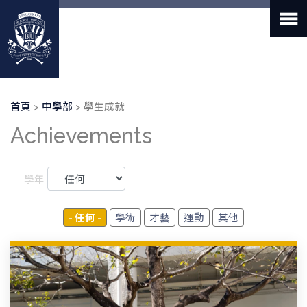
移
至
主
內
容
導
首頁
中學部
學生成就
航
Achievements
連
結
學年
- 任何 -
學術
才藝
運動
其他