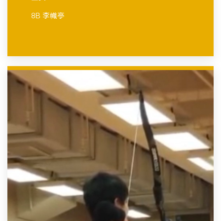
8B 李幟亭