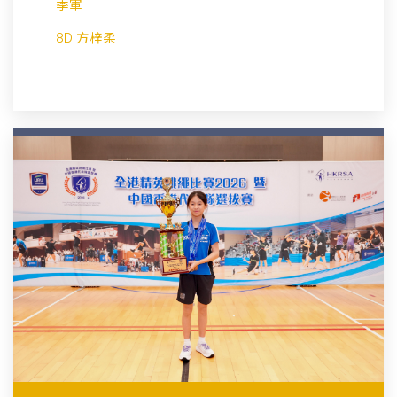
季軍
8D 方梓柔