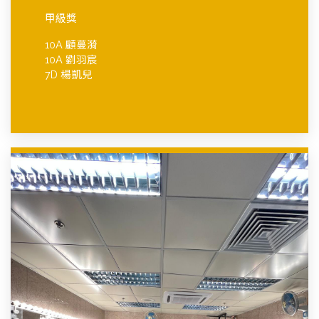
甲級獎
10A 顧蔓漪
10A 劉羽宸
7D 楊凱兒