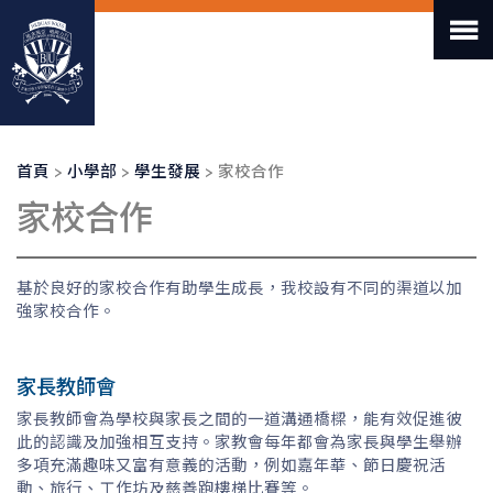
移
至
主
內
容
導
首頁
小學部
學生發展
家校合作
航
家校合作
連
結
基於良好的家校合作有助學生成長，我校設有不同的渠道以加
強家校合作。
家長教師會
家長教師會為學校與家長之間的一道溝通橋樑，能有效促進彼
此的認識及加強相互支持。家教會每年都會為家長與學生舉辦
多項充滿趣味又富有意義的活動，例如嘉年華、節日慶祝活
動、旅行、工作坊及慈善跑樓梯比賽等。