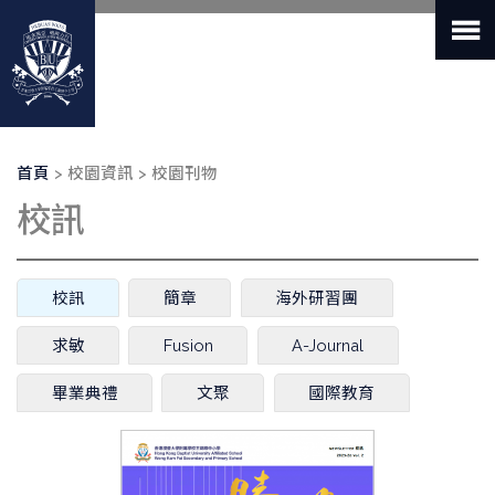
移
至
主
內
容
導
首頁
校園資訊
校園刊物
航
校訊
連
結
主
校訊
(作
簡章
海外研習團
要
用
索
中
求敏
Fusion
A-Journal
引
頁
標
籤)
畢業典禮
文聚
國際教育
籤