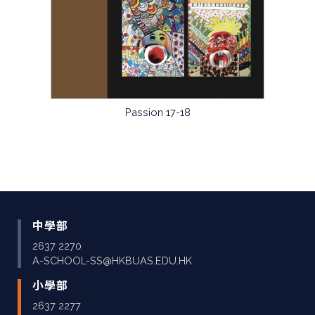
Passion 17-18
中學部
2637 2270
A-SCHOOL-SS@HKBUAS.EDU.HK
小學部
2637 2277