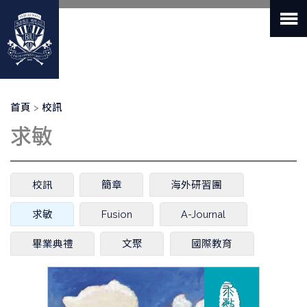
移
至
主
內
容
導
首頁
校訊
航
求敏
連
結
主
校訊
簡章
海外研習團
要
索
求敏
(作
Fusion
A-Journal
引
用
標
中
畢業典禮
文聚
國際教育
籤
頁
籤)