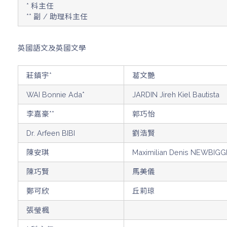
* 科主任
** 副 / 助理科主任
英國語文及英國文學
莊鎮宇*
葛文艷
WAI Bonnie Ada*
JARDIN Jireh Kiel Bautista
李嘉豪**
郭巧怡
Dr. Arfeen BIBI
劉浩賢
陳安琪
Maximilian Denis NEWBIG
陳巧賢
馬美儀
鄭可欣
丘莉琼
張瑩楓