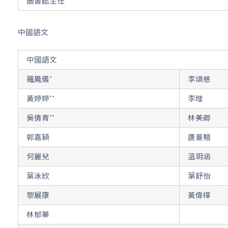
圖書館主任
中國語文
中國語文
羅鳳儀*
李頌慈
黃婷婷**
李理
吳倩青**
林美卿
郭嘉穎
唐蔓翹
何麗兒
溫玥涵
葉泳欣
葉舒怡
黎展康
黃偉樺
林郁蓁