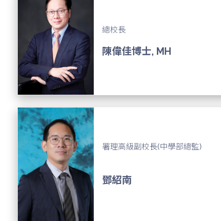
總校長
陳偉佳博士, MH
署理高級副校長(中學部總監)
鄧紹南