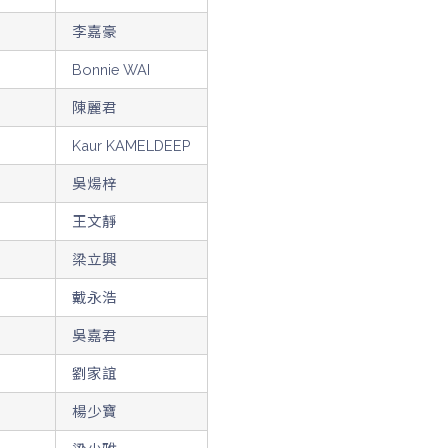
李嘉豪
Bonnie WAI
陳麗君
Kaur KAMELDEEP
吳煬梓
王文靜
梁立興
戴永浩
吳嘉君
劉家誼
楊少寶