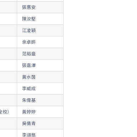
張惠安
陳汝堅
江凌穎
余卓妍
范裕盎
張嘉澤
黃水茵
李威成
朱偉基
全校）
黃婷婷
吳倩青
李頌慈