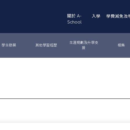
Main
關於 A-
入學
學費減免及
navigation
School
生涯規劃及升學支
學生發展
其他學習經歷
相集
援