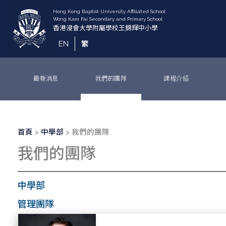
移
至
主
內
EN
繁
容
最新消息
我們的團隊
課程介紹
導
首頁
中學部
我們的團隊
航
我們的團隊
連
結
中學部
管理團隊