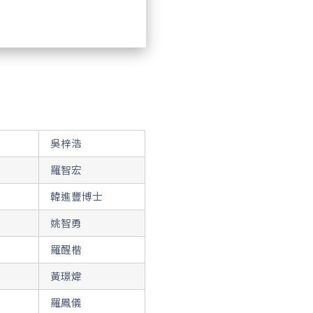
吳梓浩
羅智宏
韓進豐博士
姚智勇
羅醒楷
黃璟煒
羅鳳儀