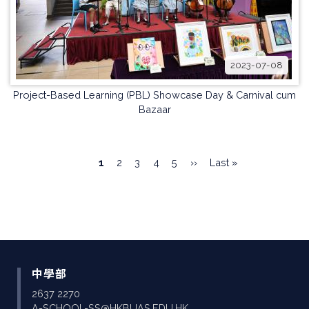
2023-07-08
Project-Based Learning (PBL) Showcase Day & Carnival cum
Bazaar
Pagination
目
1
頁
2
頁
3
頁
4
頁
5
下
››
Last
Last »
前
面
面
面
面
一
page
頁
頁
面
中學部
2637 2270
A-SCHOOL-SS@HKBUAS.EDU.HK