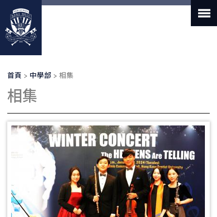
移
至
主
內
容
導
首頁
中學部
相集
航
相集
連
結