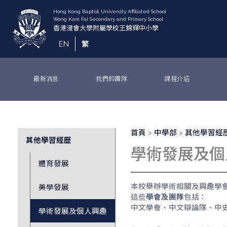
移
至
主
內
EN
繁
容
最新消息
我們的團隊
課程介紹
導
Division
首頁
中學部
其他學習經
其他學習經歷
航
Sub
學術發展及個
連
Menu
結
體育發展
本校舉辦學術相關及興趣學
美學發展
這些
學會及團隊
包括：
中文學會、中文辯論隊、中
學術發展及個人興趣