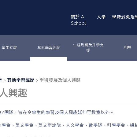
Main
關於 A-
入學
學費減免及
navigation
School
生涯規劃及升學支
學生發展
其他學習經歷
相集
援
歷
其他學習經歷
學術發展及個人興趣
人興趣
會/團隊，旨在令學生的學習及個人興趣延伸至教室以外。
史學會、英文學會、英文辯論隊、人文學會、數學隊、科學學會、機