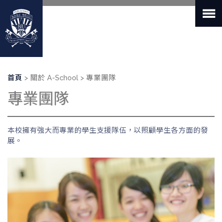
移
至
主
內
容
導
首頁
關於 A-School
專業團隊
航
專業團隊
連
結
本校擁有強大而專業的學生支援隊伍，以照顧學生各方面的發
展。