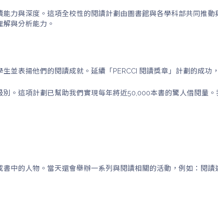
讀能力與深度。這項全校性的閱讀計劃由圖書館與各學科部共同推動
理解與分析能力。
生並表揚他們的閱讀成就。延續「PERCCI 閱讀獎章」計劃的成
別。這項計劃已幫助我們實現每年將近50,000本書的驚人借閱量
成書中的人物。當天還會舉辦一系列與閱讀相關的活動，例如：閱讀