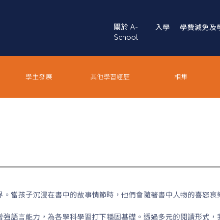
Main
關於 A-
入學
學費減免及
navigation
School
學生發展
其他學習經歷
相集
界。當孩子沉浸在書中的故事情節時，他們會隨著書中人物的喜怒哀
增強語言能力，為各學科學習打下穩固基礎。透過多元的閱讀形式，