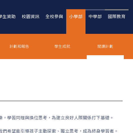
學生資助
校園資訊
全校參與
小學部
中學部
國際教育
計劃和報告
學生成就
閱讀計劃
樂，學習同理與換位思考，為建立良好人際關係打下基礎。
我們希望能引導孩子主動探索、獨立思考，成為終身學習者。