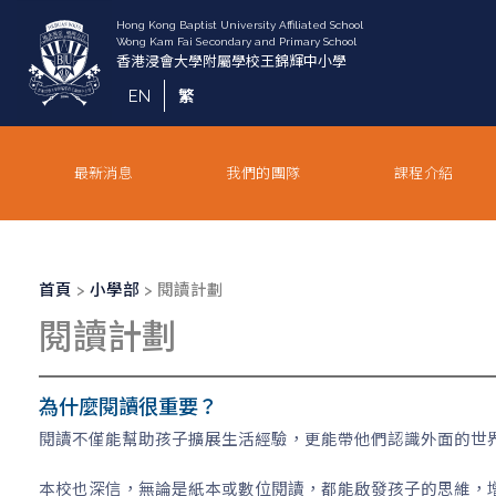
移
至
主
內
EN
繁
容
最新消息
我們的團隊
課程介紹
導
首頁
小學部
閱讀計劃
航
閱讀計劃
連
結
為什麼閱讀很重要？
閱讀不僅能幫助孩子擴展生活經驗，更能帶他們認識外面的世
本校也深信，無論是紙本或數位閱讀，都能啟發孩子的思維，