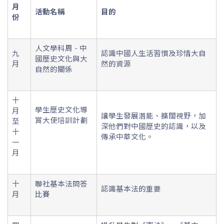
月
活動名稱
目的
份
人文學科周 - 中
九
認識中國人生活習慣及珍惜大自
國歷史文化與大
月
然的資源
自然的關係
十
學生歷史文化導
月
讓學生發展潛能、擴闊視野，加
賞大使培訓計劃
至
深他們對中國歷史的認識，以及
十
傳承中華文化。
一
月
十
聯社基本法問答
認識基本法的重要
月
比賽