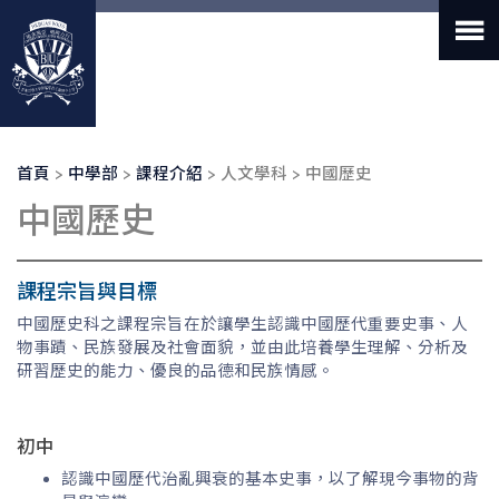
移
至
主
內
容
導
首頁
中學部
課程介紹
人文學科
中國歷史
航
中國歷史
連
結
課程宗旨與目標
中國歷史科之課程宗旨在於讓學生認識中國歷代重要史事、人
物事蹟、民族發展及社會面貌，並由此培養學生理解、分析及
研習歷史的能力、優良的品德和民族情感。
初中
認識中國歷代治亂興衰的基本史事，以了解現今事物的背