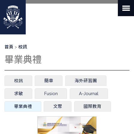
移
至
主
內
容
導
首頁
校訊
航
畢業典禮
連
結
主
校訊
簡章
海外研習團
要
索
求敏
Fusion
A-Journal
引
標
畢業典禮
(作
文聚
國際教育
籤
用
中
頁
籤)