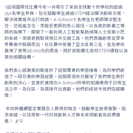
\這項國際性比賽今年一共吸引了來自全球數十所學校的超過
250名學生參與，旨在鼓勵學生通過STEM提出解決創新方案，
解決現實城市出行問題。A-School七名學生在老師陳汝堅主
任、范裕盎主任、李啟宏老師的悉心栽培，以及奧的斯義工導
師的指導下，開發了一套利用人工智能幫助視障人士搭乘小巴
的系統，使其更輕鬆使用公共交通工具。他們憑藉創意從眾多
參賽者中脫穎而出，在比賽中榮獲了亞太區第三名，並為學校
贏得了港幣58,000元的獎金，用於資助優化我校STEM課程以及
其他相關設備。
我們衷心感謝奧的斯提供了這個寶貴的學習機會，為同學們創
造了一段珍貴的學習經歷。這個獎項充分展現了我們學生勇於
創新的決心，並善於運用在A-School所學的知識應用于日常生
活之中，為社區、為環境作出貢獻。他們的成就令我們倍感驕
傲！
本校將繼續堅定實踐全人教育的理念，鼓勵學生銳意進取、追
求卓越，以培育新一代科技創新人才與未來領航者為目標邁
進！ 🔬💡