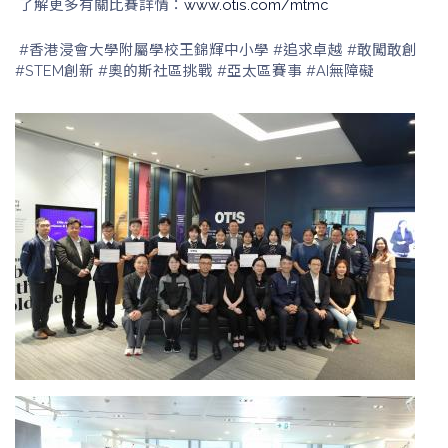
了解更多有關比賽詳情：
www.otis.com/mtmc
#香港浸會大學附屬學校王錦輝中小學 #追求卓越 #敢闖敢創
#STEM創新 #奧的斯社區挑戰 #亞太區賽事 #AI無障礙