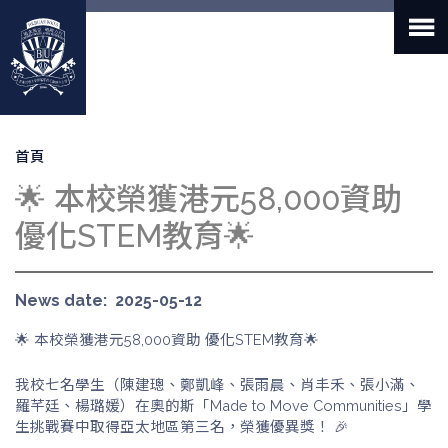
移
至
主
內
容
導
首頁
航
🌟 本校榮獲港元58,000資助
連
結
優化STEM教育🌟
News date
2025-05-12
🌟 本校榮獲港元58,000資助 優化STEM教育🌟
我校七名學生（陳建璁、鄭凱峰、張雨晨、肖丰禾、張小滿、
羅芊廷、楊璐媛）在奧的斯「Made to Move Communities」學
生挑戰賽中取得亞太地區第三名，榮獲優異獎！ 🎉