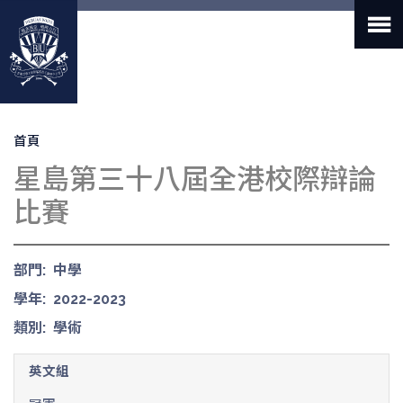
移
至
主
內
容
導
首頁
航
星島第三十八屆全港校際辯論
連
結
比賽
部門
中學
學年
2022-2023
類別
學術
英文組