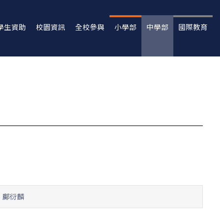
學生資助
校園資訊
全校參與
小學部
中學部
國際教育
E 鄺衍麟