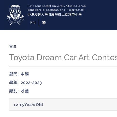
移
至
主
內
EN
繁
容
導
首頁
航
Toyota Dream Car Art Conte
連
結
部門
中學
學年
2022-2023
類別
才藝
12-15 Years Old